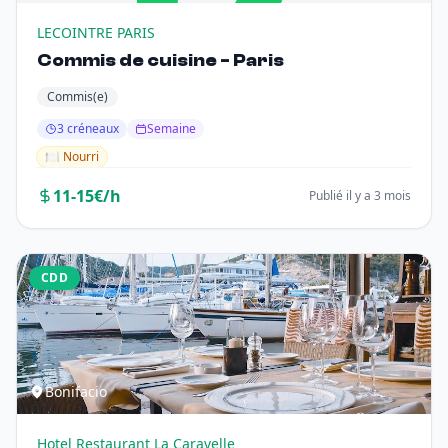
LECOINTRE PARIS
Commis de cuisine - Paris
Commis(e)
3 créneaux
Semaine
🍽️ Nourri
11-15€/h
Publié il y a 3 mois
CDD
Bonifacio
Hotel Restaurant La Caravelle