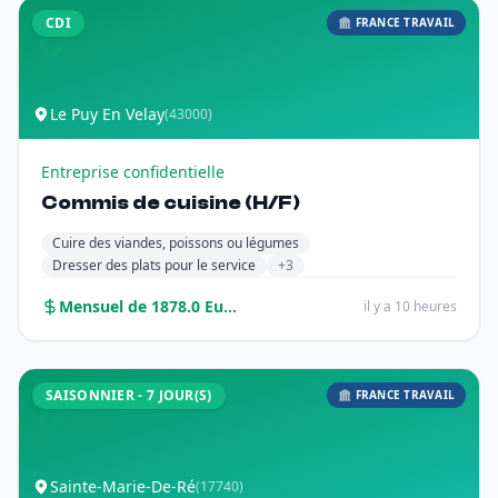
CDI
🏛️ FRANCE TRAVAIL
Le Puy En Velay
(43000)
Entreprise confidentielle
Commis de cuisine (H/F)
Cuire des viandes, poissons ou légumes
Dresser des plats pour le service
+3
Mensuel de 1878.0 Euros sur 12.0 mois
il y a 10 heures
SAISONNIER - 7 JOUR(S)
🏛️ FRANCE TRAVAIL
Sainte-Marie-De-Ré
(17740)