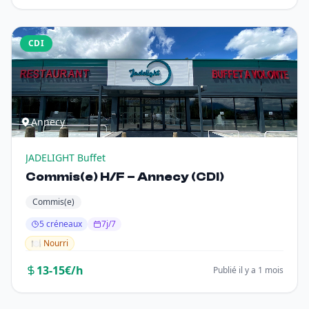
CDI
Annecy
JADELIGHT Buffet
Commis(e) H/F – Annecy (CDI)
Commis(e)
5 créneaux
7j/7
🍽️ Nourri
13-15€/h
Publié il y a 1 mois