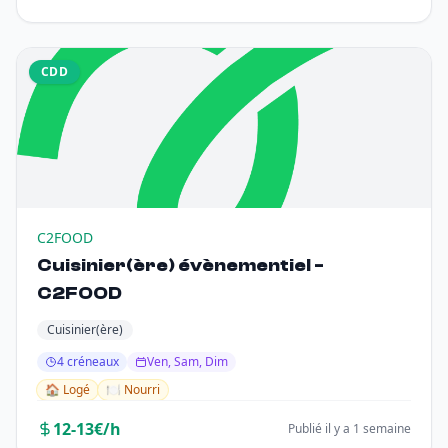
CDD
C2FOOD
Cuisinier(ère) évènementiel -
C2FOOD
Cuisinier(ère)
4 créneaux
Ven, Sam, Dim
🏠 Logé
🍽️ Nourri
12-13€/h
Publié il y a 1 semaine