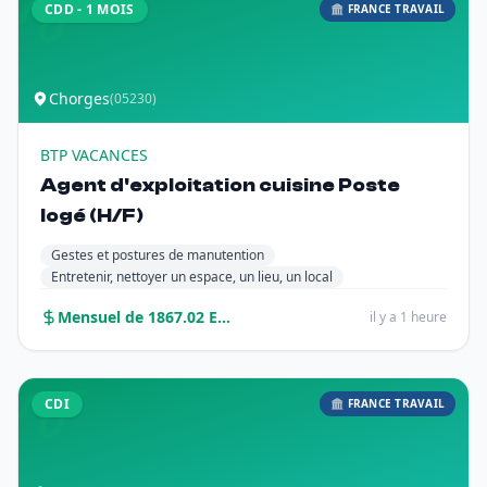
CDD - 1 MOIS
🏛️ FRANCE TRAVAIL
Chorges
(05230)
BTP VACANCES
Agent d'exploitation cuisine Poste
logé (H/F)
Gestes et postures de manutention
Entretenir, nettoyer un espace, un lieu, un local
Mensuel de 1867.02 Euros sur 12 mois
il y a 1 heure
CDI
🏛️ FRANCE TRAVAIL