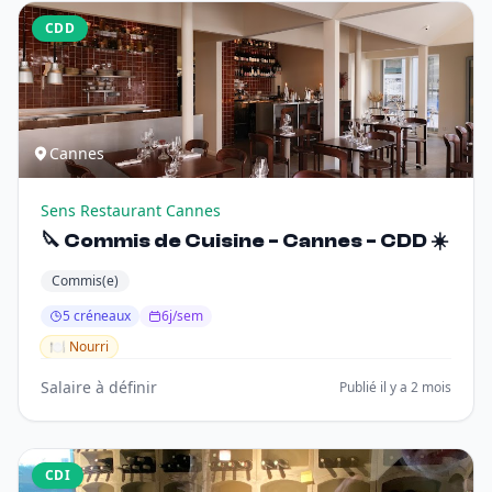
CDD
Cannes
Sens Restaurant Cannes
🔪 Commis de Cuisine - Cannes - CDD ☀️
Commis(e)
5 créneaux
6j/sem
🍽️ Nourri
Salaire à définir
Publié il y a 2 mois
CDI