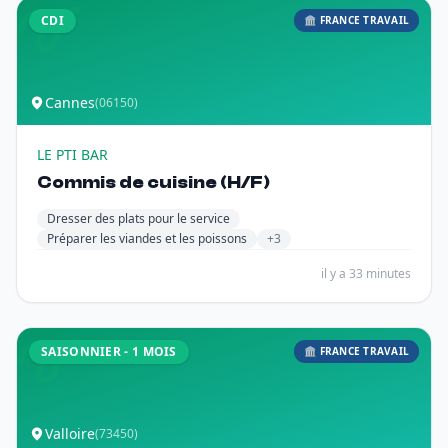
CDI
🏛️ FRANCE TRAVAIL
Cannes
(06150)
LE PTI BAR
Commis de cuisine (H/F)
Dresser des plats pour le service
Préparer les viandes et les poissons
+3
il y a 33 minutes
SAISONNIER - 1 MOIS
🏛️ FRANCE TRAVAIL
Valloire
(73450)