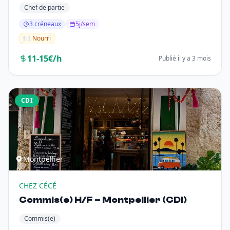
Chef de partie
3 créneaux
5j/sem
🍽️ Nourri
11-15€/h
Publié il y a 3 mois
CDI
Montpellier
CHEZ CÉCÉ
Commis(e) H/F – Montpellier (CDI)
Commis(e)