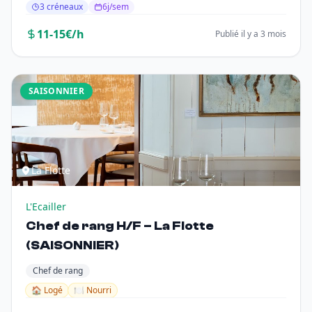
3 créneaux
6j/sem
11-15€/h
Publié il y a 3 mois
SAISONNIER
La Flotte
L'Ecailler
Chef de rang H/F – La Flotte
(SAISONNIER)
Chef de rang
🏠 Logé
🍽️ Nourri