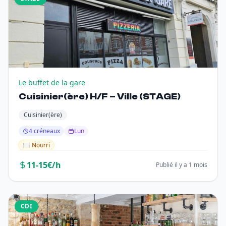
Le buffet de la gare
Cuisinier(ère) H/F – Ville (STAGE)
Cuisinier(ère)
4 créneaux
Lun
🍽️ Nourri
11-15€/h
Publié il y a 1 mois
CDI