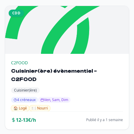
CDD
C2FOOD
Cuisinier(ère) évènementiel -
C2FOOD
Cuisinier(ère)
4 créneaux
Ven, Sam, Dim
🏠 Logé
🍽️ Nourri
12-13€/h
Publié il y a 1 semaine