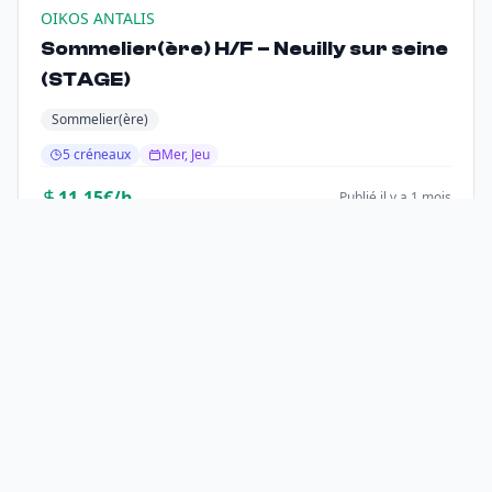
OIKOS ANTALIS
Sommelier(ère) H/F – Neuilly sur seine
(STAGE)
Sommelier(ère)
5 créneaux
Mer, Jeu
11-15€/h
Publié il y a 1 mois
CDI
Levallois-Perret
Chez Fred Levallois