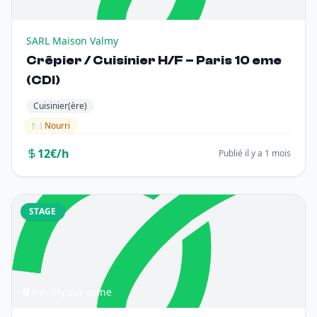
SARL Maison Valmy
Crêpier / Cuisinier H/F – Paris 10 eme
(CDI)
Cuisinier(ère)
🍽️ Nourri
12€/h
Publié il y a 1 mois
STAGE
Neuilly sur seine