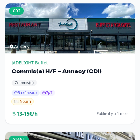
CDI
Annecy
JADELIGHT Buffet
Commis(e) H/F – Annecy (CDI)
Commis(e)
5 créneaux
7j/7
🍽️ Nourri
13-15€/h
Publié il y a 1 mois
STAGE