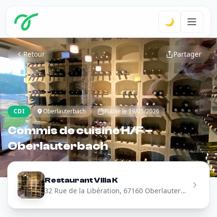
🌙
Retour
Partager
CDI
Oberlauterbach
Publié le 19/05/2026
Commis de cuisine H/F –
Oberlauterbach
Restaurant Villa K
32 Rue de la Libération, 67160 Oberlauterbach