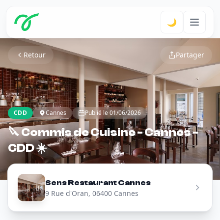
🌙
Retour
Partager
CDD
Cannes
Publié le 01/06/2026
🔪 Commis de Cuisine - Cannes -
CDD ☀️
Sens Restaurant Cannes
9 Rue d'Oran, 06400 Cannes