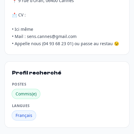
📍 9 rue d’Oran, 06400 Cannes
📩 CV :
• Ici même
• Mail : sens.cannes@gmail.com
• Appelle nous (04 93 68 23 01) ou passe au restau 😉
Profil recherché
POSTES
Commis(e)
LANGUES
Français