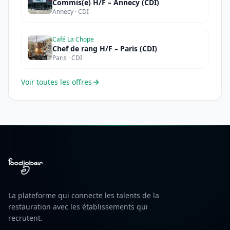
Commis(e) H/F – Annecy (CDI)
Annecy · CDI
Café La Chope
Chef de rang H/F – Paris (CDI)
Paris · CDI
Voir toutes les offres
La plateforme qui connecte les talents de la
restauration avec les établissements qui
recrutent.