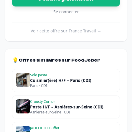
Se connecter
Voir cette offre sur France Travail →
💡
Offres similaires sur FoodJober
Solo pasta
Cuisinier(ère) H/F – Paris (CDI)
Paris · CDI
Crousty Corner
Poste H/F – Asnières-sur-Seine (CDI)
Asnières-sur-Seine · CDI
JADELIGHT Buffet