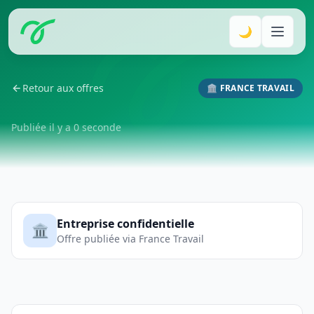
🌙
Retour aux offres
🏛️ FRANCE TRAVAIL
Publiée il y a 0 seconde
Entreprise confidentielle
🏛️
Offre publiée via France Travail