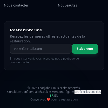
Nous contacter
Nouveautés
Restez informé
Recevez les dernières offres et actualités de la
restauration.
Adresse email
S'abonner
En vous inscrivant, vous acceptez notre
politique de
confidentialité
.
© 2026 Foodjober. Tous droits réservés.
Conditions
Confidentialité
Cookies
Mentions légales
Gérer les cookies
FR
·
EN
amour
Conçu avec
❤
pour la restauration