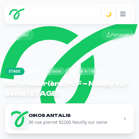
🌙
Retour
Partager
STAGE
Neuilly sur seine
Publié le 19/06/2026
Sommelier(ère) H/F – Neuilly sur
seine (STAGE)
OIKOS ANTALIS
30 rue pierret 92200 Neuilly sur seine