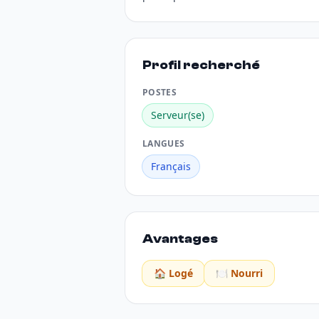
Profil recherché
POSTES
Serveur(se)
LANGUES
Français
Avantages
🏠 Logé
🍽️ Nourri