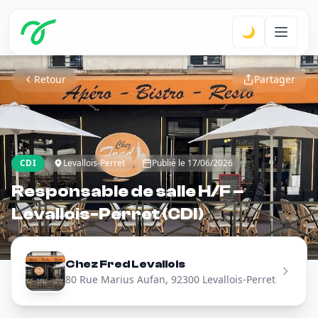
🌙
Retour
Partager
CDI
Levallois-Perret
Publié le 17/06/2026
Responsable de salle H/F –
Levallois-Perret (CDI)
Chez Fred Levallois
80 Rue Marius Aufan, 92300 Levallois-Perret