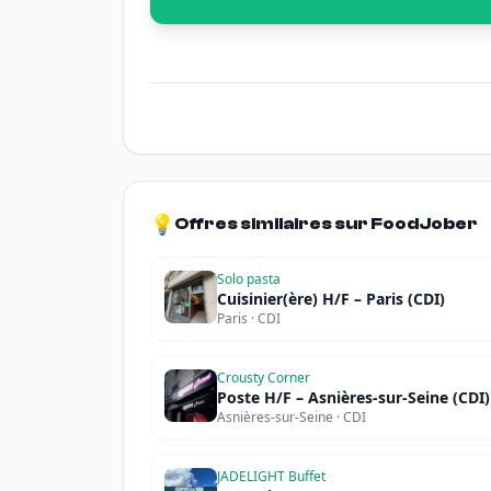
💡
Offres similaires sur FoodJober
Solo pasta
Cuisinier(ère) H/F – Paris (CDI)
Paris · CDI
Crousty Corner
Poste H/F – Asnières-sur-Seine (CDI)
Asnières-sur-Seine · CDI
JADELIGHT Buffet