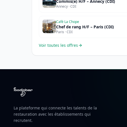
Commis(e) H/F – Annecy (CDI)
Annecy · CDI
Café La Chope
Chef de rang H/F – Paris (CDI)
Paris · CDI
Voir toutes les offres
La plateforme qui connecte les talents de la
restauration avec les établissements qui
recrutent.