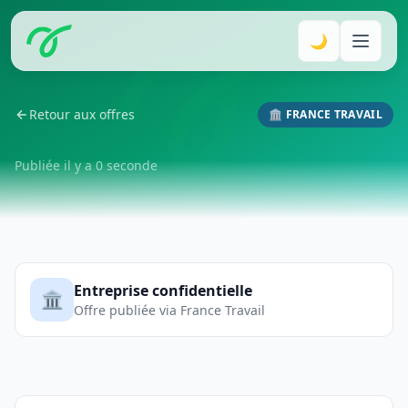
🌙
Retour aux offres
🏛️ FRANCE TRAVAIL
Publiée il y a 0 seconde
Entreprise confidentielle
🏛️
Offre publiée via France Travail