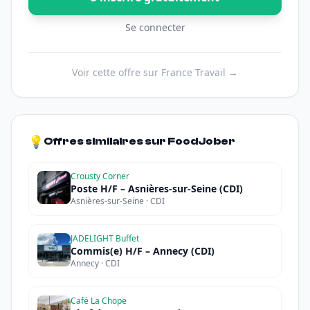
Se connecter
Voir cette offre sur France Travail →
💡
Offres similaires sur FoodJober
Crousty Corner
Poste H/F – Asnières-sur-Seine (CDI)
Asnières-sur-Seine · CDI
JADELIGHT Buffet
Commis(e) H/F – Annecy (CDI)
Annecy · CDI
Café La Chope