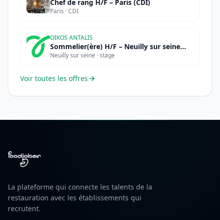
Chef de rang H/F – Paris (CDI)
Paris · CDI
OIKOS ANTALIS
Sommelier(ère) H/F – Neuilly sur seine
Neuilly sur seine · stage
(STAGE)
Voir toutes les offres
La plateforme qui connecte les talents de la
restauration avec les établissements qui
recrutent.