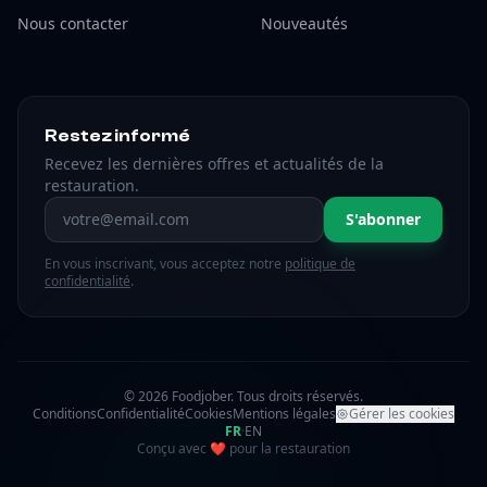
Nous contacter
Nouveautés
Restez informé
Recevez les dernières offres et actualités de la
restauration.
Adresse email
S'abonner
En vous inscrivant, vous acceptez notre
politique de
confidentialité
.
© 2026 Foodjober. Tous droits réservés.
Conditions
Confidentialité
Cookies
Mentions légales
Gérer les cookies
FR
·
EN
amour
Conçu avec
❤
pour la restauration