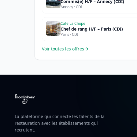
Commis(e) H/F – Annecy (CDI)
Annecy · CDI
Café La Chope
Chef de rang H/F – Paris (CDI)
Paris · CDI
Voir toutes les offres
La plateforme qui connecte les talents de la
restauration avec les établissements qui
recrutent.