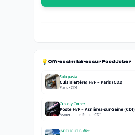
💡
Offres similaires sur FoodJober
Solo pasta
Cuisinier(ère) H/F – Paris (CDI)
Paris · CDI
Crousty Corner
Poste H/F – Asnières-sur-Seine (CDI)
Asnières-sur-Seine · CDI
JADELIGHT Buffet