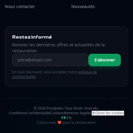
Nous contacter
Nouveautés
Restez informé
Recevez les dernières offres et actualités de la
restauration.
Adresse email
S'abonner
En vous inscrivant, vous acceptez notre
politique de
confidentialité
.
© 2026 Foodjober. Tous droits réservés.
Conditions
Confidentialité
Cookies
Mentions légales
Gérer les cookies
FR
·
EN
amour
Conçu avec
❤
pour la restauration