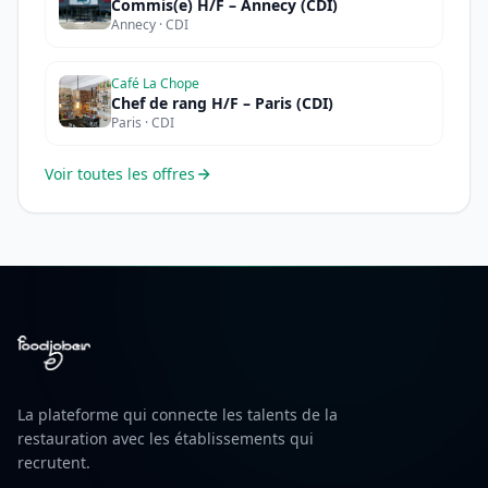
Commis(e) H/F – Annecy (CDI)
Annecy · CDI
Café La Chope
Chef de rang H/F – Paris (CDI)
Paris · CDI
Voir toutes les offres
La plateforme qui connecte les talents de la
restauration avec les établissements qui
recrutent.