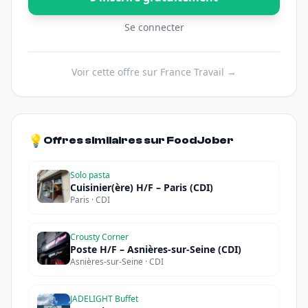
Se connecter
Voir cette offre sur France Travail →
💡
Offres similaires sur FoodJober
Solo pasta
Cuisinier(ère) H/F – Paris (CDI)
Paris · CDI
Crousty Corner
Poste H/F – Asnières-sur-Seine (CDI)
Asnières-sur-Seine · CDI
JADELIGHT Buffet