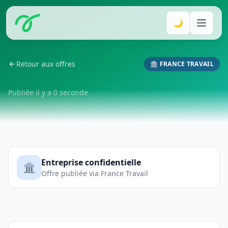
🌙
Retour aux offres
🏛️ FRANCE TRAVAIL
Publiée il y a 0 seconde
Entreprise confidentielle
🏛️
Offre publiée via France Travail