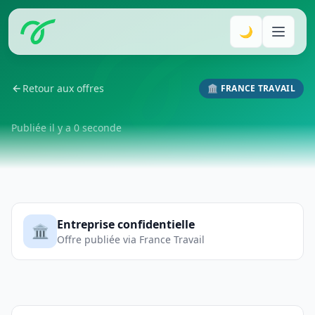
🌙
Retour aux offres
🏛️ FRANCE TRAVAIL
Publiée il y a 0 seconde
Entreprise confidentielle
🏛️
Offre publiée via France Travail