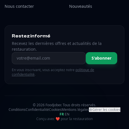
Nous contacter
Nouveautés
Restez informé
Recevez les dernières offres et actualités de la
restauration.
Adresse email
S'abonner
En vous inscrivant, vous acceptez notre
politique de
confidentialité
.
© 2026 Foodjober. Tous droits réservés.
Conditions
Confidentialité
Cookies
Mentions légales
Gérer les cookies
FR
·
EN
amour
Conçu avec
❤
pour la restauration