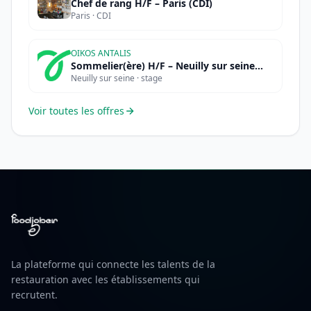
Chef de rang H/F – Paris (CDI)
Paris · CDI
OIKOS ANTALIS
Sommelier(ère) H/F – Neuilly sur seine
Neuilly sur seine · stage
(STAGE)
Voir toutes les offres
La plateforme qui connecte les talents de la
restauration avec les établissements qui
recrutent.