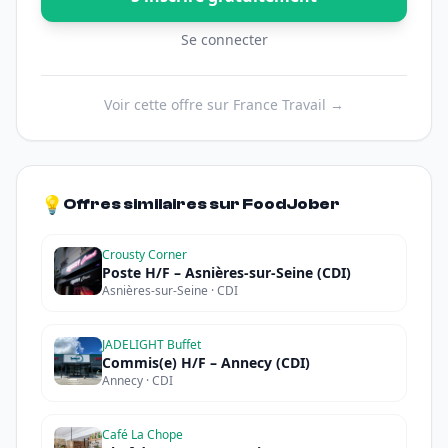
Se connecter
Voir cette offre sur France Travail →
💡
Offres similaires sur FoodJober
Crousty Corner
Poste H/F – Asnières-sur-Seine (CDI)
Asnières-sur-Seine · CDI
JADELIGHT Buffet
Commis(e) H/F – Annecy (CDI)
Annecy · CDI
Café La Chope