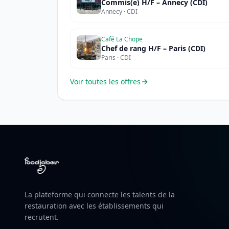
Commis(e) H/F – Annecy (CDI)
Annecy · CDI
Café La Chope
Chef de rang H/F – Paris (CDI)
Paris · CDI
Voir toutes les offres
La plateforme qui connecte les talents de la
restauration avec les établissements qui
recrutent.