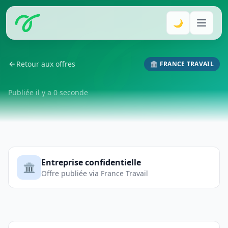
🌙
Retour aux offres
🏛️ FRANCE TRAVAIL
Publiée il y a 0 seconde
Entreprise confidentielle
🏛️
Offre publiée via France Travail