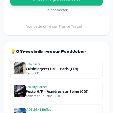
Se connecter
Voir cette offre sur France Travail →
💡
Offres similaires sur FoodJober
Solo pasta
Cuisinier(ère) H/F – Paris (CDI)
Paris · CDI
Crousty Corner
Poste H/F – Asnières-sur-Seine (CDI)
Asnières-sur-Seine · CDI
JADELIGHT Buffet