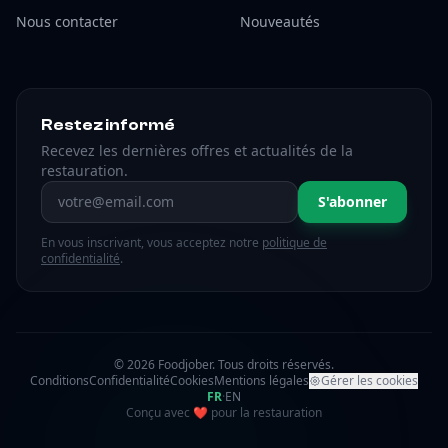
Nous contacter
Nouveautés
Restez informé
Recevez les dernières offres et actualités de la
restauration.
Adresse email
S'abonner
En vous inscrivant, vous acceptez notre
politique de
confidentialité
.
© 2026 Foodjober. Tous droits réservés.
Conditions
Confidentialité
Cookies
Mentions légales
Gérer les cookies
FR
·
EN
amour
Conçu avec
❤
pour la restauration