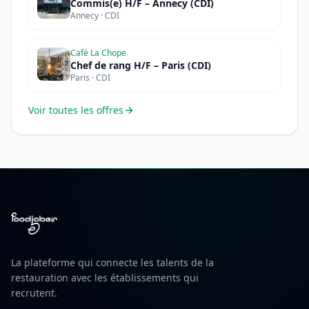
Commis(e) H/F – Annecy (CDI)
Annecy · CDI
Café La Chope
Chef de rang H/F – Paris (CDI)
Paris · CDI
Voir toutes les offres
La plateforme qui connecte les talents de la
restauration avec les établissements qui
recrutent.