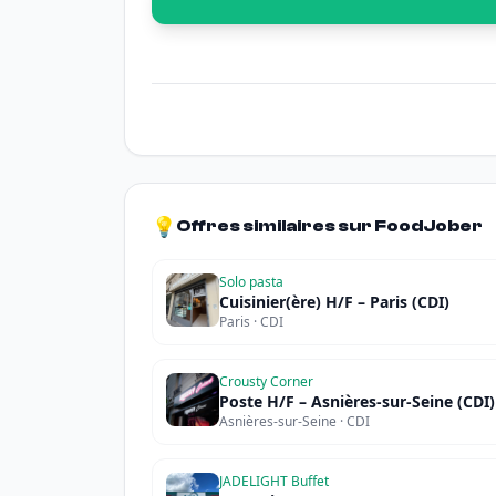
💡
Offres similaires sur FoodJober
Solo pasta
Cuisinier(ère) H/F – Paris (CDI)
Paris · CDI
Crousty Corner
Poste H/F – Asnières-sur-Seine (CDI)
Asnières-sur-Seine · CDI
JADELIGHT Buffet