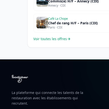
Commis(e) H/F – Annecy (CDI)
Annecy · CDI
Café La Chope
Chef de rang H/F – Paris (CDI)
Paris · CDI
Voir toutes les offres
La plateforme qui connecte les talents de la
restauration avec les établissements qui
recrutent.