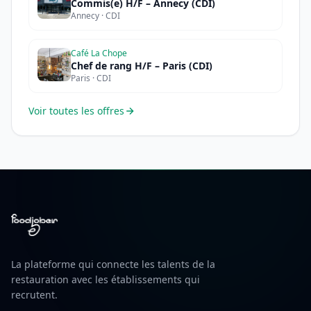
Commis(e) H/F – Annecy (CDI)
Annecy · CDI
Café La Chope
Chef de rang H/F – Paris (CDI)
Paris · CDI
Voir toutes les offres
La plateforme qui connecte les talents de la
restauration avec les établissements qui
recrutent.