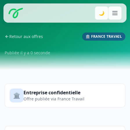
🌙
Retour aux offres
🏛️ FRANCE TRAVAIL
Publiée il y a 0 seconde
Entreprise confidentielle
🏛️
Offre publiée via France Travail