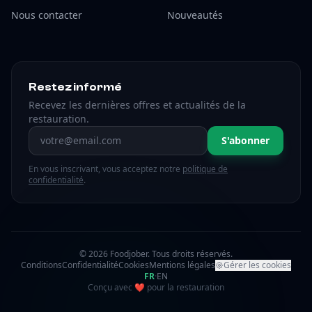
Nous contacter
Nouveautés
Restez informé
Recevez les dernières offres et actualités de la
restauration.
Adresse email
S'abonner
En vous inscrivant, vous acceptez notre
politique de
confidentialité
.
© 2026 Foodjober. Tous droits réservés.
Conditions
Confidentialité
Cookies
Mentions légales
Gérer les cookies
FR
·
EN
amour
Conçu avec
❤
pour la restauration