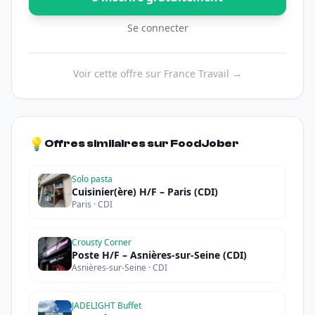
Se connecter
Voir cette offre sur France Travail →
💡
Offres similaires sur FoodJober
Solo pasta
Cuisinier(ère) H/F – Paris (CDI)
Paris · CDI
Crousty Corner
Poste H/F – Asnières-sur-Seine (CDI)
Asnières-sur-Seine · CDI
JADELIGHT Buffet