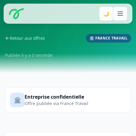
🌙
Retour aux offres
🏛️ FRANCE TRAVAIL
Publiée il y a 0 seconde
Entreprise confidentielle
🏛️
Offre publiée via France Travail