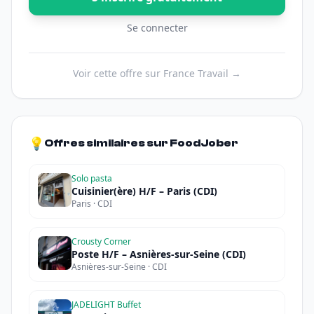
Se connecter
Voir cette offre sur France Travail →
💡
Offres similaires sur FoodJober
Solo pasta
Cuisinier(ère) H/F – Paris (CDI)
Paris · CDI
Crousty Corner
Poste H/F – Asnières-sur-Seine (CDI)
Asnières-sur-Seine · CDI
JADELIGHT Buffet