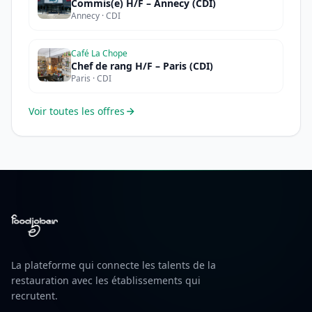
Commis(e) H/F – Annecy (CDI)
Annecy · CDI
Café La Chope
Chef de rang H/F – Paris (CDI)
Paris · CDI
Voir toutes les offres
La plateforme qui connecte les talents de la
restauration avec les établissements qui
recrutent.