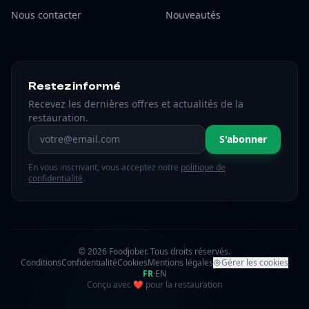
Nous contacter
Nouveautés
Restez informé
Recevez les dernières offres et actualités de la
restauration.
Adresse email
S'abonner
En vous inscrivant, vous acceptez notre
politique de
confidentialité
.
© 2026 Foodjober. Tous droits réservés.
Conditions
Confidentialité
Cookies
Mentions légales
Gérer les cookies
FR
·
EN
amour
Conçu avec
❤
pour la restauration