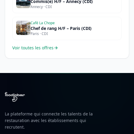
Commis(e) H/F – Annecy (CDI)
Annecy · CDI
Café La Chope
Chef de rang H/F – Paris (CDI)
Paris · CDI
Voir toutes les offres
La plateforme qui connecte les talents de la
restauration avec les établissements qui
recrutent.