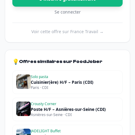
Se connecter
Voir cette offre sur France Travail →
💡
Offres similaires sur FoodJober
Solo pasta
Cuisinier(ère) H/F – Paris (CDI)
Paris · CDI
Crousty Corner
Poste H/F – Asnières-sur-Seine (CDI)
Asnières-sur-Seine · CDI
JADELIGHT Buffet