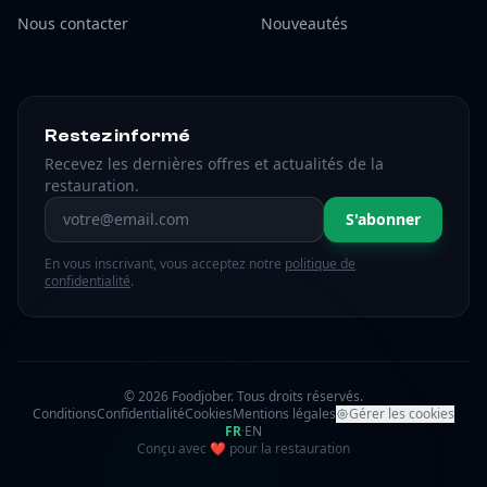
Nous contacter
Nouveautés
Restez informé
Recevez les dernières offres et actualités de la
restauration.
Adresse email
S'abonner
En vous inscrivant, vous acceptez notre
politique de
confidentialité
.
© 2026 Foodjober. Tous droits réservés.
Conditions
Confidentialité
Cookies
Mentions légales
Gérer les cookies
FR
·
EN
amour
Conçu avec
❤
pour la restauration