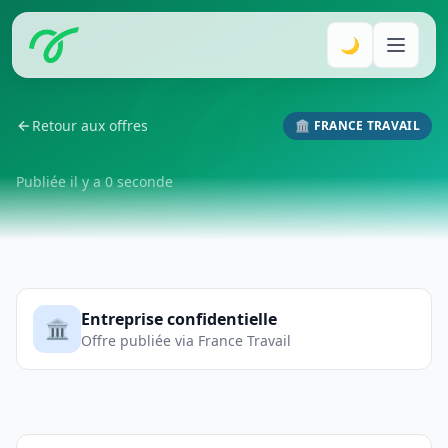
🌙
Retour aux offres
🏛️ FRANCE TRAVAIL
Publiée il y a 0 seconde
Entreprise confidentielle
🏛️
Offre publiée via France Travail