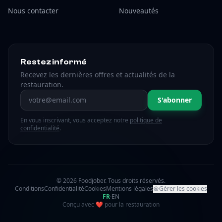
Nous contacter
Nouveautés
Restez informé
Recevez les dernières offres et actualités de la
restauration.
Adresse email
S'abonner
En vous inscrivant, vous acceptez notre
politique de
confidentialité
.
© 2026 Foodjober. Tous droits réservés.
Conditions
Confidentialité
Cookies
Mentions légales
Gérer les cookies
FR
·
EN
amour
Conçu avec
❤
pour la restauration