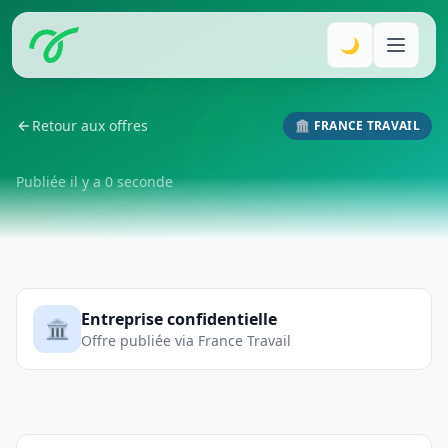
🌙
Retour aux offres
🏛️ FRANCE TRAVAIL
Publiée il y a 0 seconde
Entreprise confidentielle
🏛️
Offre publiée via France Travail