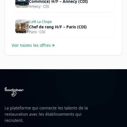
Commis(e) H/F – Annecy (CDI)
Annecy · CDI
Café La Chope
Chef de rang H/F – Paris (CDI)
Paris · CDI
Voir toutes les offres
La plateforme qui connecte les talents de la
restauration avec les établissements qui
recrutent.