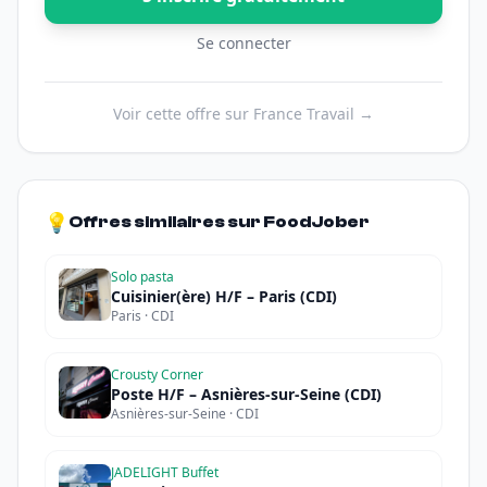
Se connecter
Voir cette offre sur France Travail →
💡
Offres similaires sur FoodJober
Solo pasta
Cuisinier(ère) H/F – Paris (CDI)
Paris · CDI
Crousty Corner
Poste H/F – Asnières-sur-Seine (CDI)
Asnières-sur-Seine · CDI
JADELIGHT Buffet