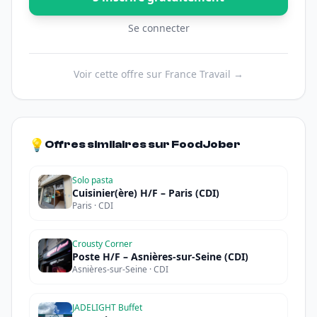
Se connecter
Voir cette offre sur France Travail →
💡
Offres similaires sur FoodJober
Solo pasta
Cuisinier(ère) H/F – Paris (CDI)
Paris · CDI
Crousty Corner
Poste H/F – Asnières-sur-Seine (CDI)
Asnières-sur-Seine · CDI
JADELIGHT Buffet