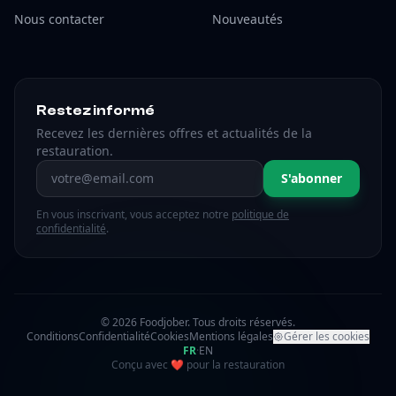
Nous contacter
Nouveautés
Restez informé
Recevez les dernières offres et actualités de la
restauration.
Adresse email
S'abonner
En vous inscrivant, vous acceptez notre
politique de
confidentialité
.
© 2026 Foodjober. Tous droits réservés.
Conditions
Confidentialité
Cookies
Mentions légales
Gérer les cookies
FR
·
EN
amour
Conçu avec
❤
pour la restauration