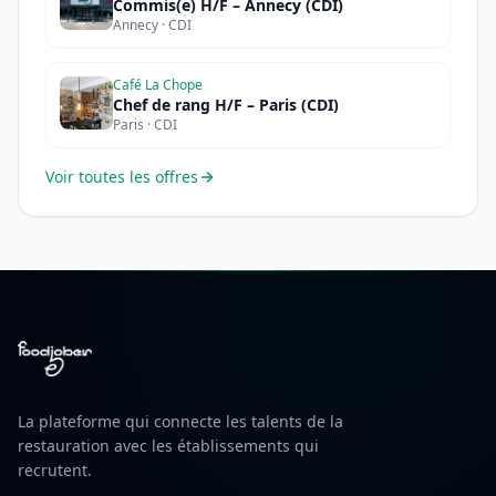
Commis(e) H/F – Annecy (CDI)
Annecy · CDI
Café La Chope
Chef de rang H/F – Paris (CDI)
Paris · CDI
Voir toutes les offres
La plateforme qui connecte les talents de la
restauration avec les établissements qui
recrutent.