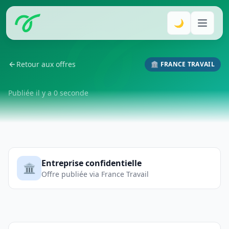
🌙
Retour aux offres
🏛️ FRANCE TRAVAIL
Publiée il y a 0 seconde
Entreprise confidentielle
🏛️
Offre publiée via France Travail