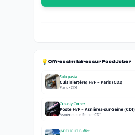
💡
Offres similaires sur FoodJober
Solo pasta
Cuisinier(ère) H/F – Paris (CDI)
Paris · CDI
Crousty Corner
Poste H/F – Asnières-sur-Seine (CDI)
Asnières-sur-Seine · CDI
JADELIGHT Buffet