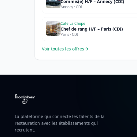
Commis(e) H/F – Annecy (CDI)
Annecy · CDI
Café La Chope
Chef de rang H/F – Paris (CDI)
Paris · CDI
Voir toutes les offres
La plateforme qui connecte les talents de la
restauration avec les établissements qui
recrutent.