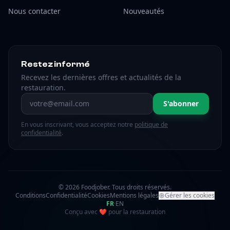
Nous contacter
Nouveautés
Restez informé
Recevez les dernières offres et actualités de la
restauration.
Adresse email
S'abonner
En vous inscrivant, vous acceptez notre
politique de
confidentialité
.
© 2026 Foodjober. Tous droits réservés.
Conditions
Confidentialité
Cookies
Mentions légales
Gérer les cookies
FR
·
EN
amour
Conçu avec
❤
pour la restauration