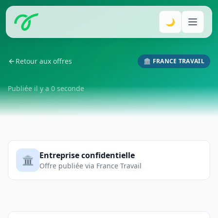
🌙
Retour aux offres
🏛️ FRANCE TRAVAIL
Publiée il y a 0 seconde
Entreprise confidentielle
🏛️
Offre publiée via France Travail