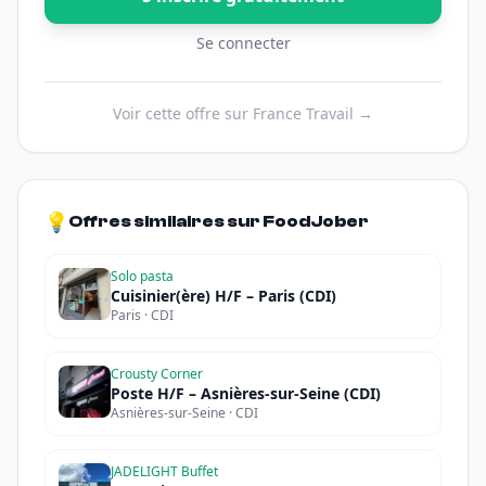
Se connecter
Voir cette offre sur France Travail →
💡
Offres similaires sur FoodJober
Solo pasta
Cuisinier(ère) H/F – Paris (CDI)
Paris · CDI
Crousty Corner
Poste H/F – Asnières-sur-Seine (CDI)
Asnières-sur-Seine · CDI
JADELIGHT Buffet