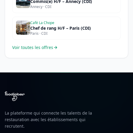
Commis(e) H/F – Annecy (CDI)
Annecy · CDI
Café La Chope
Chef de rang H/F – Paris (CDI)
Paris · CDI
Voir toutes les offres
La plateforme qui connecte les talents de la
restauration avec les établissements qui
recrutent.