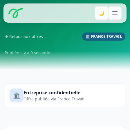
🌙
Retour aux offres
🏛️ FRANCE TRAVAIL
Publiée il y a 0 seconde
Entreprise confidentielle
🏛️
Offre publiée via France Travail