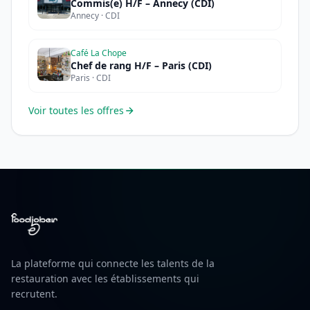
Commis(e) H/F – Annecy (CDI)
Annecy · CDI
Café La Chope
Chef de rang H/F – Paris (CDI)
Paris · CDI
Voir toutes les offres
La plateforme qui connecte les talents de la
restauration avec les établissements qui
recrutent.