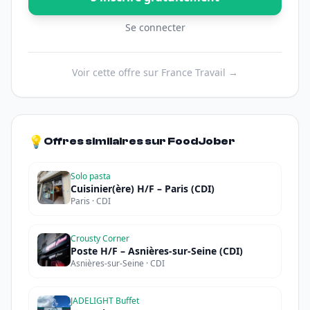
Se connecter
Voir cette offre sur France Travail →
💡
Offres similaires sur FoodJober
Solo pasta
Cuisinier(ère) H/F – Paris (CDI)
Paris · CDI
Crousty Corner
Poste H/F – Asnières-sur-Seine (CDI)
Asnières-sur-Seine · CDI
JADELIGHT Buffet