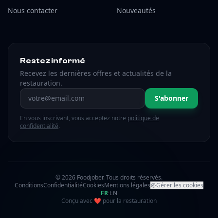
Nous contacter
Nouveautés
Restez informé
Recevez les dernières offres et actualités de la
restauration.
Adresse email
S'abonner
En vous inscrivant, vous acceptez notre
politique de
confidentialité
.
© 2026 Foodjober. Tous droits réservés.
Conditions
Confidentialité
Cookies
Mentions légales
Gérer les cookies
FR
·
EN
amour
Conçu avec
❤
pour la restauration