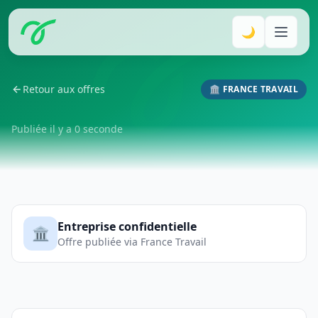
🌙
Retour aux offres
🏛️ FRANCE TRAVAIL
Publiée il y a 0 seconde
Entreprise confidentielle
🏛️
Offre publiée via France Travail