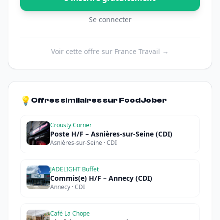
Se connecter
Voir cette offre sur France Travail →
💡
Offres similaires sur FoodJober
Crousty Corner
Poste H/F – Asnières-sur-Seine (CDI)
Asnières-sur-Seine · CDI
JADELIGHT Buffet
Commis(e) H/F – Annecy (CDI)
Annecy · CDI
Café La Chope