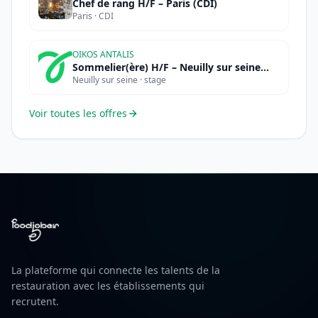
Chef de rang H/F – Paris (CDI)
Paris · CDI
OIKOS ANTALIS
Sommelier(ère) H/F – Neuilly sur seine
Neuilly sur seine · stage
(STAGE)
Voir toutes les offres
La plateforme qui connecte les talents de la
restauration avec les établissements qui
recrutent.