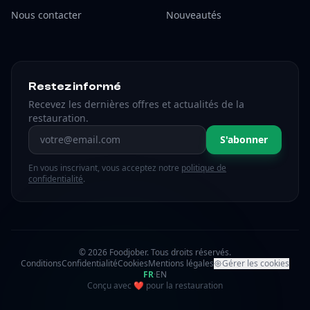
Nous contacter
Nouveautés
Restez informé
Recevez les dernières offres et actualités de la
restauration.
Adresse email
S'abonner
En vous inscrivant, vous acceptez notre
politique de
confidentialité
.
© 2026 Foodjober. Tous droits réservés.
Conditions
Confidentialité
Cookies
Mentions légales
Gérer les cookies
FR
·
EN
amour
Conçu avec
❤
pour la restauration