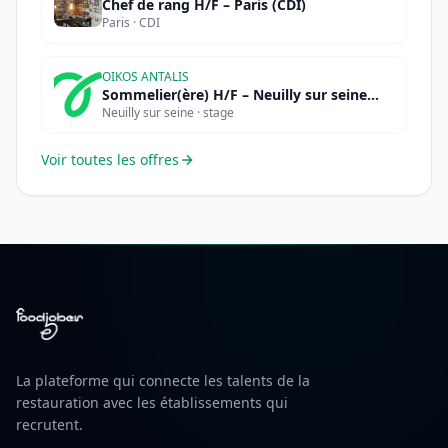
Chef de rang H/F – Paris (CDI)
Paris · CDI
OIKOS ANTALIS
Sommelier(ère) H/F – Neuilly sur seine
Neuilly sur seine · stage
(STAGE)
Voir toutes les offres
La plateforme qui connecte les talents de la
restauration avec les établissements qui
recrutent.