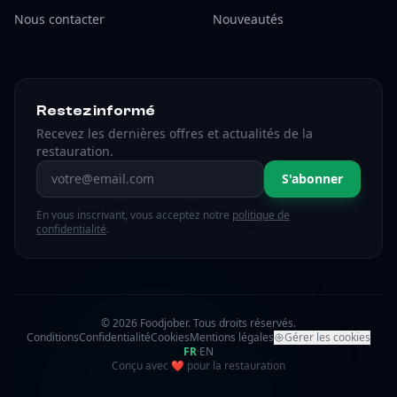
Nous contacter
Nouveautés
Restez informé
Recevez les dernières offres et actualités de la
restauration.
Adresse email
S'abonner
En vous inscrivant, vous acceptez notre
politique de
confidentialité
.
© 2026 Foodjober. Tous droits réservés.
Conditions
Confidentialité
Cookies
Mentions légales
Gérer les cookies
FR
·
EN
amour
Conçu avec
❤
pour la restauration