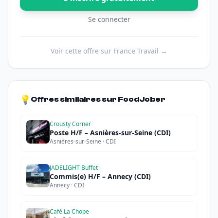
Se connecter
Voir cette offre sur France Travail →
💡
Offres similaires sur FoodJober
Crousty Corner
Poste H/F – Asnières-sur-Seine (CDI)
Asnières-sur-Seine · CDI
JADELIGHT Buffet
Commis(e) H/F – Annecy (CDI)
Annecy · CDI
Café La Chope