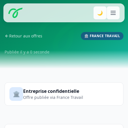
🌙
Retour aux offres
🏛️ FRANCE TRAVAIL
Publiée il y a 0 seconde
Entreprise confidentielle
🏛️
Offre publiée via France Travail