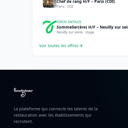
Chef de rang H/F – Paris (CDI)
Paris · CDI
OIKOS ANTALIS
Sommelier(ère) H/F – Neuilly sur se
Neuilly sur seine · stage
Voir toutes les offres
La plateforme qui connecte les talents de la
restauration avec les établissements qui
recrutent.