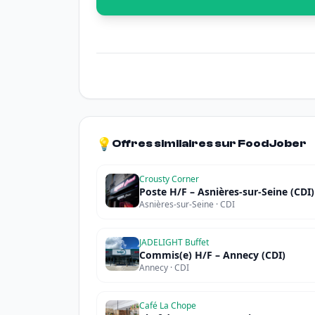
💡
Offres similaires sur FoodJober
Crousty Corner
Poste H/F – Asnières-sur-Seine (CDI)
Asnières-sur-Seine · CDI
JADELIGHT Buffet
Commis(e) H/F – Annecy (CDI)
Annecy · CDI
Café La Chope