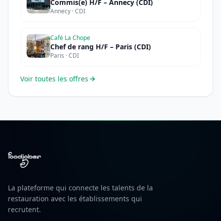
Commis(e) H/F – Annecy (CDI)
Annecy · CDI
Café La Chope
Chef de rang H/F – Paris (CDI)
Paris · CDI
Voir toutes les offres
La plateforme qui connecte les talents de la
restauration avec les établissements qui
recrutent.