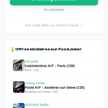
Se connecter
Voir cette offre sur France Travail →
💡
Offres similaires sur FoodJober
Solo pasta
Cuisinier(ère) H/F – Paris (CDI)
Paris · CDI
Crousty Corner
Poste H/F – Asnières-sur-Seine (CDI)
Asnières-sur-Seine · CDI
JADELIGHT Buffet