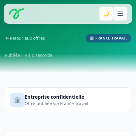
🌙
Retour aux offres
🏛️ FRANCE TRAVAIL
Publiée il y a 0 seconde
Entreprise confidentielle
🏛️
Offre publiée via France Travail