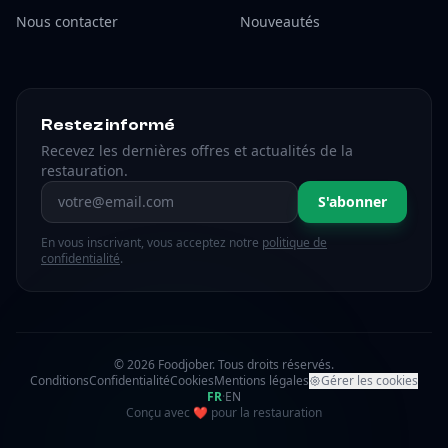
Nous contacter
Nouveautés
Restez informé
Recevez les dernières offres et actualités de la
restauration.
Adresse email
S'abonner
En vous inscrivant, vous acceptez notre
politique de
confidentialité
.
© 2026 Foodjober. Tous droits réservés.
Conditions
Confidentialité
Cookies
Mentions légales
Gérer les cookies
FR
·
EN
amour
Conçu avec
❤
pour la restauration