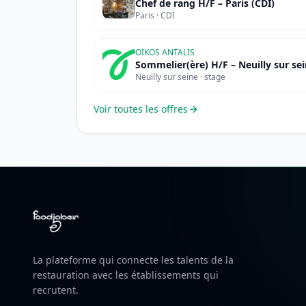
Chef de rang H/F – Paris (CDI)
Paris · CDI
OIKOS ANTALIS
Sommelier(ère) H/F – Neuilly sur se
Neuilly sur seine · stage
Voir toutes les offres
La plateforme qui connecte les talents de la
restauration avec les établissements qui
recrutent.