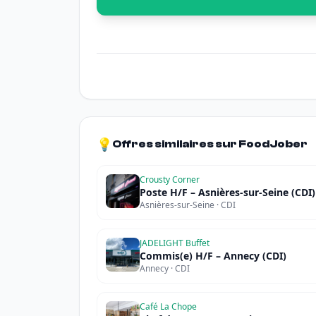
💡
Offres similaires sur FoodJober
Crousty Corner
Poste H/F – Asnières-sur-Seine (CDI)
Asnières-sur-Seine · CDI
JADELIGHT Buffet
Commis(e) H/F – Annecy (CDI)
Annecy · CDI
Café La Chope