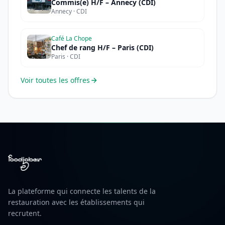
Commis(e) H/F – Annecy (CDI)
Annecy · CDI
Café La Chope
Chef de rang H/F – Paris (CDI)
Paris · CDI
Voir toutes les offres
La plateforme qui connecte les talents de la
restauration avec les établissements qui
recrutent.