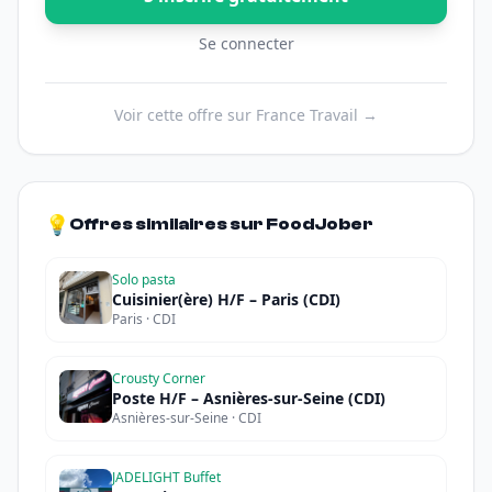
Se connecter
Voir cette offre sur France Travail →
💡
Offres similaires sur FoodJober
Solo pasta
Cuisinier(ère) H/F – Paris (CDI)
Paris · CDI
Crousty Corner
Poste H/F – Asnières-sur-Seine (CDI)
Asnières-sur-Seine · CDI
JADELIGHT Buffet