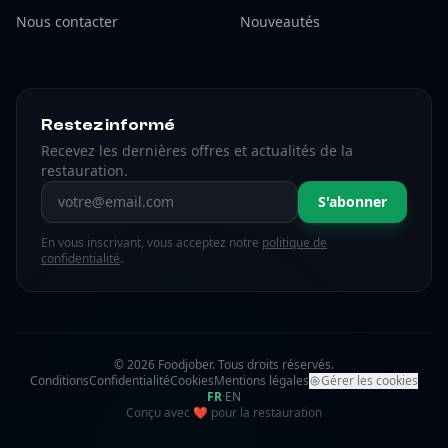
Nous contacter
Nouveautés
Restez informé
Recevez les dernières offres et actualités de la
restauration.
Adresse email
S'abonner
En vous inscrivant, vous acceptez notre
politique de
confidentialité
.
© 2026 Foodjober. Tous droits réservés.
Conditions
Confidentialité
Cookies
Mentions légales
Gérer les cookies
FR
·
EN
amour
Conçu avec
❤
pour la restauration