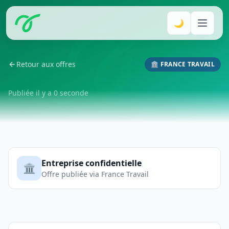
🌙
Retour aux offres
🏛️ FRANCE TRAVAIL
Publiée il y a 0 seconde
Entreprise confidentielle
🏛️
Offre publiée via France Travail