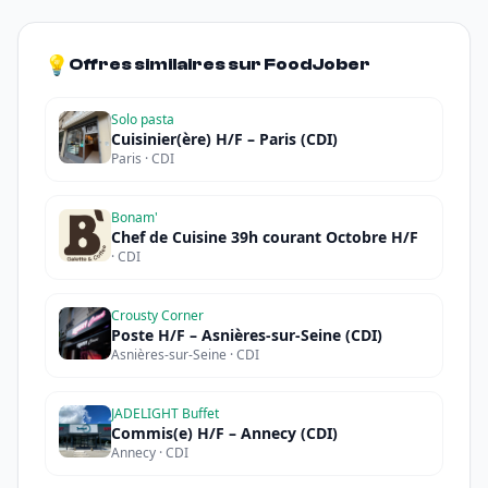
💡
Offres similaires sur FoodJober
Solo pasta
Cuisinier(ère) H/F – Paris (CDI)
Paris · CDI
Bonam'
Chef de Cuisine 39h courant Octobre H/F
· CDI
Crousty Corner
Poste H/F – Asnières-sur-Seine (CDI)
Asnières-sur-Seine · CDI
JADELIGHT Buffet
Commis(e) H/F – Annecy (CDI)
Annecy · CDI