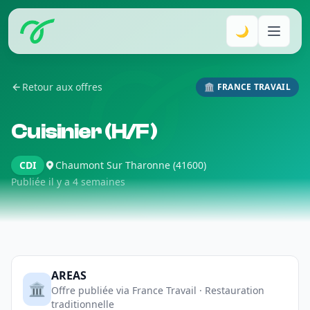
🌙
Retour aux offres
🏛️ FRANCE TRAVAIL
Cuisinier (H/F)
CDI
Chaumont Sur Tharonne (41600)
Publiée il y a 4 semaines
AREAS
🏛️
Offre publiée via France Travail · Restauration
traditionnelle