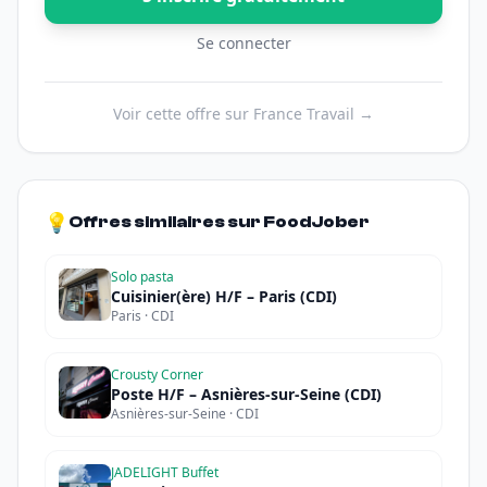
Se connecter
Voir cette offre sur France Travail →
💡
Offres similaires sur FoodJober
Solo pasta
Cuisinier(ère) H/F – Paris (CDI)
Paris · CDI
Crousty Corner
Poste H/F – Asnières-sur-Seine (CDI)
Asnières-sur-Seine · CDI
JADELIGHT Buffet