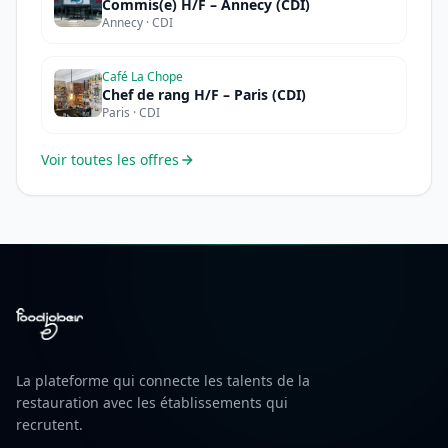
Commis(e) H/F – Annecy (CDI)
Annecy · CDI
Café La Chope
Chef de rang H/F – Paris (CDI)
Paris · CDI
Voir toutes les offres
La plateforme qui connecte les talents de la
restauration avec les établissements qui
recrutent.