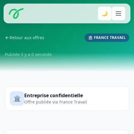
🌙
Retour aux offres
🏛️ FRANCE TRAVAIL
Publiée il y a 0 seconde
Entreprise confidentielle
🏛️
Offre publiée via France Travail