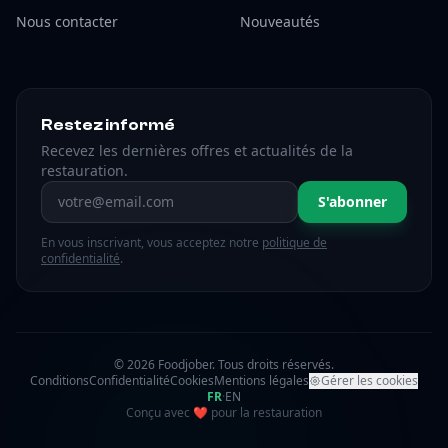
Nous contacter
Nouveautés
Restez informé
Recevez les dernières offres et actualités de la
restauration.
Adresse email
S'abonner
En vous inscrivant, vous acceptez notre
politique de
confidentialité
.
© 2026 Foodjober. Tous droits réservés.
Conditions
Confidentialité
Cookies
Mentions légales
Gérer les cookies
FR
·
EN
amour
Conçu avec
❤
pour la restauration