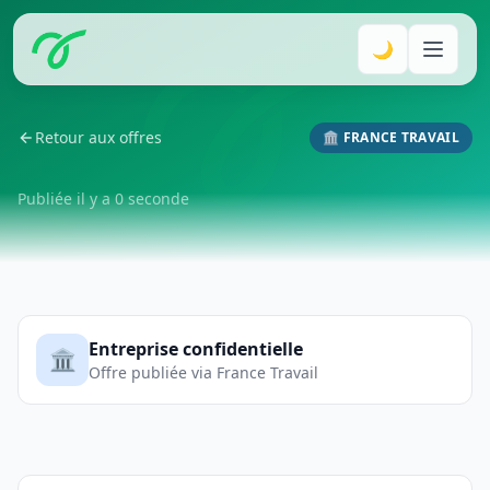
🌙
Retour aux offres
🏛️ FRANCE TRAVAIL
Publiée il y a 0 seconde
Entreprise confidentielle
🏛️
Offre publiée via France Travail