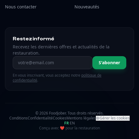
Nous contacter
Nouveautés
Restez informé
Recevez les dernières offres et actualités de la
restauration.
Adresse email
S'abonner
En vous inscrivant, vous acceptez notre
politique de
confidentialité
.
© 2026 Foodjober. Tous droits réservés.
Conditions
Confidentialité
Cookies
Mentions légales
Gérer les cookies
FR
·
EN
amour
Conçu avec
❤
pour la restauration