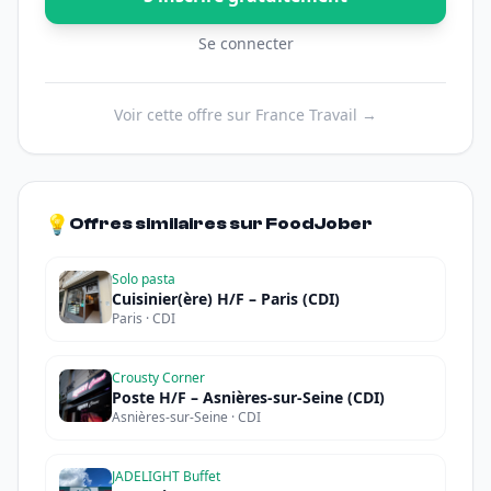
Se connecter
Voir cette offre sur France Travail →
💡
Offres similaires sur FoodJober
Solo pasta
Cuisinier(ère) H/F – Paris (CDI)
Paris · CDI
Crousty Corner
Poste H/F – Asnières-sur-Seine (CDI)
Asnières-sur-Seine · CDI
JADELIGHT Buffet