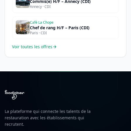
Commis(e) H/F – Annecy (CDI)
Annecy · CDI
Café La Chope
Chef de rang H/F – Paris (CDI)
Paris · CDI
Voir toutes les offres
La plateforme qui connecte les talents de la
restauration avec les établissements qui
recrutent.