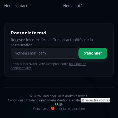
Nous contacter
Nouveautés
Restez informé
Recevez les dernières offres et actualités de la
restauration.
Adresse email
S'abonner
En vous inscrivant, vous acceptez notre
politique de
confidentialité
.
© 2026 Foodjober. Tous droits réservés.
Conditions
Confidentialité
Cookies
Mentions légales
Gérer les cookies
FR
·
EN
amour
Conçu avec
❤
pour la restauration