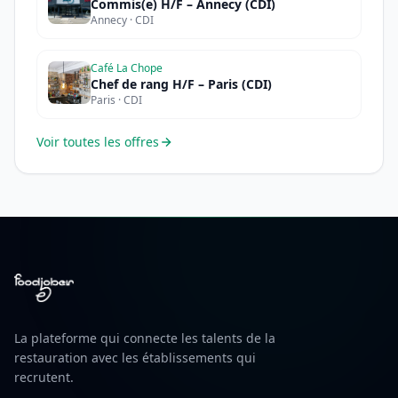
Commis(e) H/F – Annecy (CDI)
Annecy · CDI
Café La Chope
Chef de rang H/F – Paris (CDI)
Paris · CDI
Voir toutes les offres
La plateforme qui connecte les talents de la
restauration avec les établissements qui
recrutent.