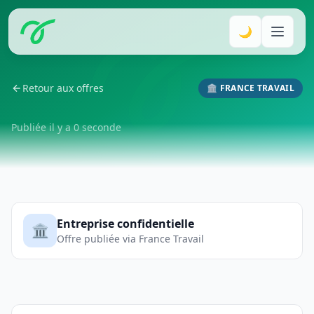
🌙
Retour aux offres
🏛️ FRANCE TRAVAIL
Publiée il y a 0 seconde
Entreprise confidentielle
🏛️
Offre publiée via France Travail