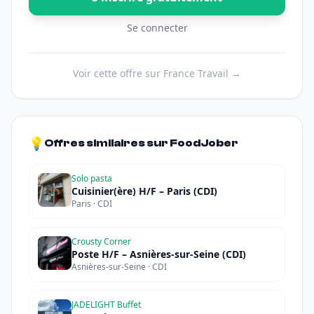
Se connecter
Voir cette offre sur France Travail →
💡
Offres similaires sur FoodJober
Solo pasta
Cuisinier(ère) H/F – Paris (CDI)
Paris · CDI
Crousty Corner
Poste H/F – Asnières-sur-Seine (CDI)
Asnières-sur-Seine · CDI
JADELIGHT Buffet