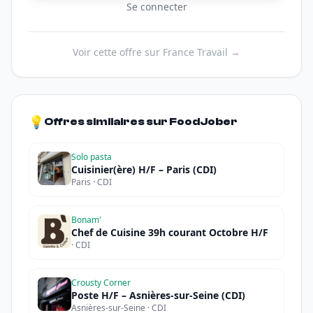
Se connecter
Voir cette offre sur France Travail →
💡
Offres similaires sur FoodJober
Solo pasta
Cuisinier(ère) H/F – Paris (CDI)
Paris · CDI
Bonam'
Chef de Cuisine 39h courant Octobre H/F
· CDI
Crousty Corner
Poste H/F – Asnières-sur-Seine (CDI)
Asnières-sur-Seine · CDI