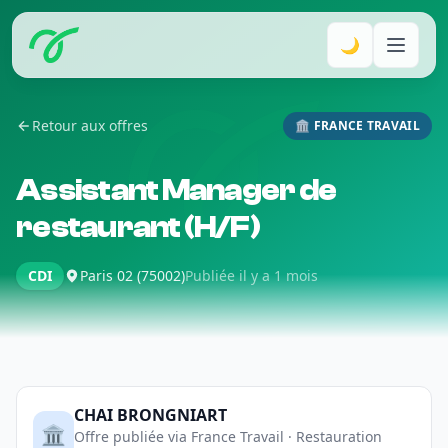
🌙
Retour aux offres
🏛️ FRANCE TRAVAIL
Assistant Manager de
restaurant (H/F)
CDI
Paris 02 (75002)
Publiée il y a 1 mois
CHAI BRONGNIART
🏛️
Offre publiée via France Travail · Restauration