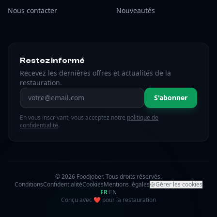
Nous contacter
Nouveautés
Restez informé
Recevez les dernières offres et actualités de la
restauration.
Adresse email
S'abonner
En vous inscrivant, vous acceptez notre
politique de
confidentialité
.
© 2026 Foodjober. Tous droits réservés.
Conditions
Confidentialité
Cookies
Mentions légales
Gérer les cookies
FR
·
EN
amour
Conçu avec
❤
pour la restauration