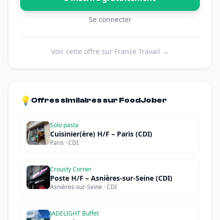
Se connecter
Voir cette offre sur France Travail →
💡
Offres similaires sur FoodJober
Solo pasta
Cuisinier(ère) H/F – Paris (CDI)
Paris · CDI
Crousty Corner
Poste H/F – Asnières-sur-Seine (CDI)
Asnières-sur-Seine · CDI
JADELIGHT Buffet