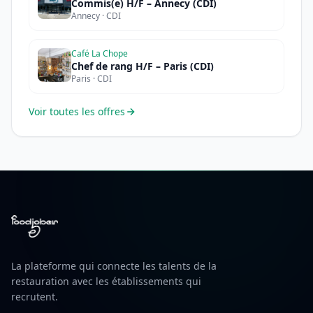
Commis(e) H/F – Annecy (CDI)
Annecy · CDI
Café La Chope
Chef de rang H/F – Paris (CDI)
Paris · CDI
Voir toutes les offres
La plateforme qui connecte les talents de la
restauration avec les établissements qui
recrutent.