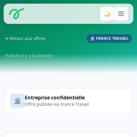
🌙
Retour aux offres
🏛️ FRANCE TRAVAIL
Publiée il y a 0 seconde
Entreprise confidentielle
🏛️
Offre publiée via France Travail