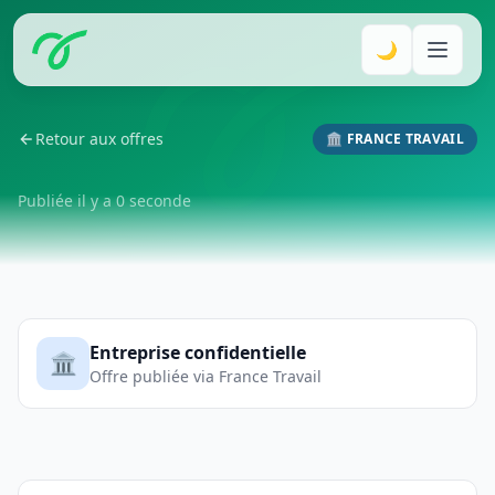
🌙
Retour aux offres
🏛️ FRANCE TRAVAIL
Publiée il y a 0 seconde
Entreprise confidentielle
🏛️
Offre publiée via France Travail