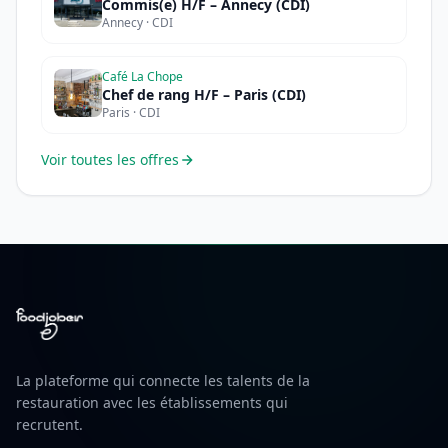
Commis(e) H/F – Annecy (CDI)
Annecy · CDI
Café La Chope
Chef de rang H/F – Paris (CDI)
Paris · CDI
Voir toutes les offres
La plateforme qui connecte les talents de la
restauration avec les établissements qui
recrutent.