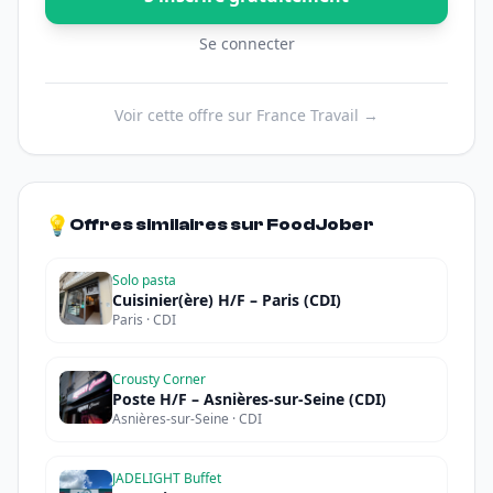
Se connecter
Voir cette offre sur France Travail →
💡
Offres similaires sur FoodJober
Solo pasta
Cuisinier(ère) H/F – Paris (CDI)
Paris · CDI
Crousty Corner
Poste H/F – Asnières-sur-Seine (CDI)
Asnières-sur-Seine · CDI
JADELIGHT Buffet