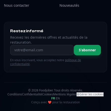
Nous contacter
Nouveautés
Restez informé
Recevez les dernières offres et actualités de la
restauration.
Adresse email
S'abonner
En vous inscrivant, vous acceptez notre
politique de
confidentialité
.
© 2026 Foodjober. Tous droits réservés.
Conditions
Confidentialité
Cookies
Mentions légales
Gérer les cookies
FR
·
EN
amour
Conçu avec
❤
pour la restauration