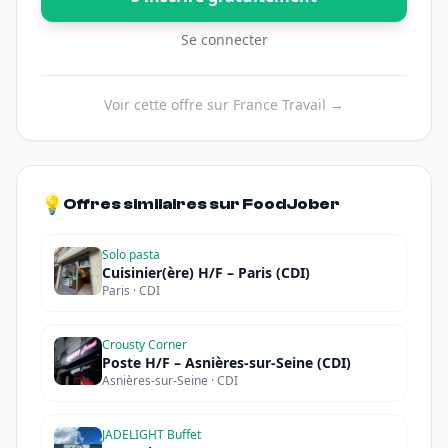
Se connecter
Voir cette offre sur France Travail →
💡
Offres similaires sur FoodJober
Solo pasta
Cuisinier(ère) H/F – Paris (CDI)
Paris · CDI
Crousty Corner
Poste H/F – Asnières-sur-Seine (CDI)
Asnières-sur-Seine · CDI
JADELIGHT Buffet