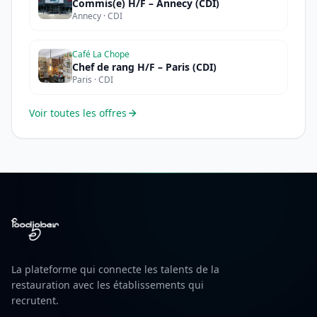
Commis(e) H/F – Annecy (CDI)
Annecy · CDI
Café La Chope
Chef de rang H/F – Paris (CDI)
Paris · CDI
Voir toutes les offres
La plateforme qui connecte les talents de la
restauration avec les établissements qui
recrutent.