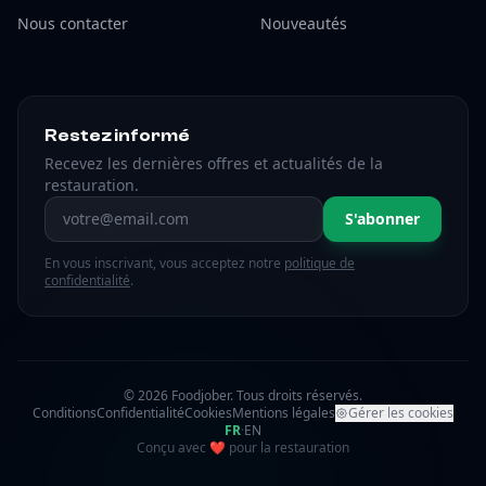
Nous contacter
Nouveautés
Restez informé
Recevez les dernières offres et actualités de la
restauration.
Adresse email
S'abonner
En vous inscrivant, vous acceptez notre
politique de
confidentialité
.
© 2026 Foodjober. Tous droits réservés.
Conditions
Confidentialité
Cookies
Mentions légales
Gérer les cookies
FR
·
EN
amour
Conçu avec
❤
pour la restauration