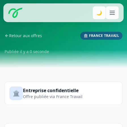
🌙
Retour aux offres
🏛️ FRANCE TRAVAIL
Publiée il y a 0 seconde
Entreprise confidentielle
🏛️
Offre publiée via France Travail