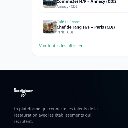
Commis(e) H/F – Annecy (CDI)
Annecy · CDI
Café La Chope
Chef de rang H/F – Paris (CDI)
Paris · CDI
Voir toutes les offres
La plateforme qui connecte les talents de la
restauration avec les établissements qui
recrutent.