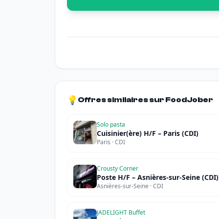
💡
Offres similaires sur FoodJober
Solo pasta
Cuisinier(ère) H/F – Paris (CDI)
Paris · CDI
Crousty Corner
Poste H/F – Asnières-sur-Seine (CDI)
Asnières-sur-Seine · CDI
JADELIGHT Buffet