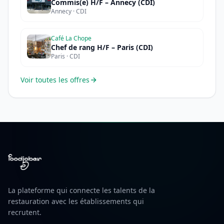
Commis(e) H/F – Annecy (CDI)
Annecy · CDI
Café La Chope
Chef de rang H/F – Paris (CDI)
Paris · CDI
Voir toutes les offres
La plateforme qui connecte les talents de la
restauration avec les établissements qui
recrutent.