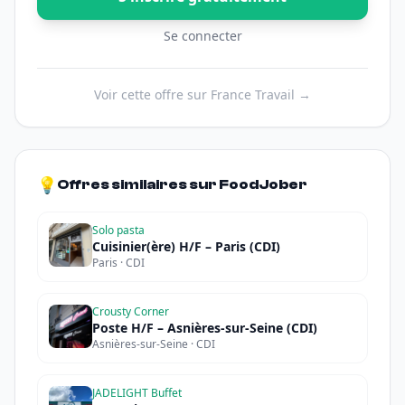
Se connecter
Voir cette offre sur France Travail →
💡
Offres similaires sur FoodJober
Solo pasta
Cuisinier(ère) H/F – Paris (CDI)
Paris · CDI
Crousty Corner
Poste H/F – Asnières-sur-Seine (CDI)
Asnières-sur-Seine · CDI
JADELIGHT Buffet