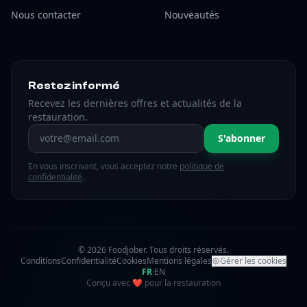
Nous contacter
Nouveautés
Restez informé
Recevez les dernières offres et actualités de la
restauration.
Adresse email
S'abonner
En vous inscrivant, vous acceptez notre
politique de
confidentialité
.
© 2026 Foodjober. Tous droits réservés.
Conditions
Confidentialité
Cookies
Mentions légales
Gérer les cookies
FR
·
EN
amour
Conçu avec
❤
pour la restauration