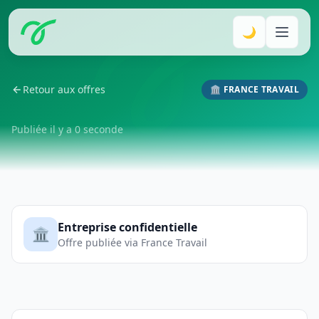
🌙
Retour aux offres
🏛️ FRANCE TRAVAIL
Publiée il y a 0 seconde
Entreprise confidentielle
🏛️
Offre publiée via France Travail