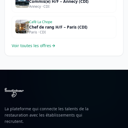
Commis(e) H/F – Annecy (CDI)
Annecy · CDI
Café La Chope
Chef de rang H/F – Paris (CDI)
Paris · CDI
Voir toutes les offres
La plateforme qui connecte les talents de la
restauration avec les établissements qui
recrutent.