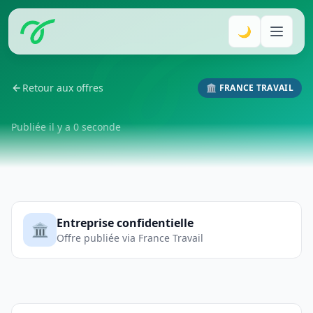
🌙
Retour aux offres
🏛️ FRANCE TRAVAIL
Publiée il y a 0 seconde
Entreprise confidentielle
🏛️
Offre publiée via France Travail