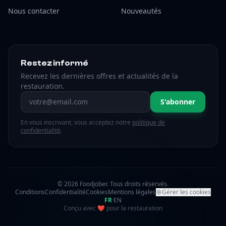
Nous contacter
Nouveautés
Restez informé
Recevez les dernières offres et actualités de la
restauration.
Adresse email
S'abonner
En vous inscrivant, vous acceptez notre
politique de
confidentialité
.
© 2026 Foodjober. Tous droits réservés.
Conditions
Confidentialité
Cookies
Mentions légales
Gérer les cookies
FR
·
EN
amour
Conçu avec
❤
pour la restauration