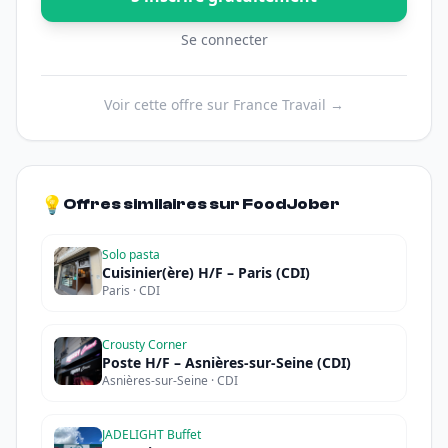
Se connecter
Voir cette offre sur France Travail →
💡
Offres similaires sur FoodJober
Solo pasta
Cuisinier(ère) H/F – Paris (CDI)
Paris · CDI
Crousty Corner
Poste H/F – Asnières-sur-Seine (CDI)
Asnières-sur-Seine · CDI
JADELIGHT Buffet