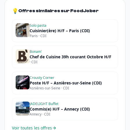
💡
Offres similaires sur FoodJober
Solo pasta
Cuisinier(ère) H/F – Paris (CDI)
Paris · CDI
Bonam'
Chef de Cuisine 39h courant Octobre H/F
· CDI
Crousty Corner
Poste H/F – Asnières-sur-Seine (CDI)
Asnières-sur-Seine · CDI
JADELIGHT Buffet
Commis(e) H/F – Annecy (CDI)
Annecy · CDI
Voir toutes les offres