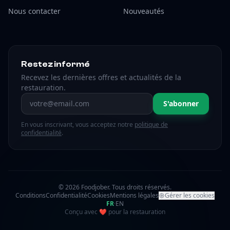
Nous contacter
Nouveautés
Restez informé
Recevez les dernières offres et actualités de la
restauration.
Adresse email
S'abonner
En vous inscrivant, vous acceptez notre
politique de
confidentialité
.
© 2026 Foodjober. Tous droits réservés.
Conditions
Confidentialité
Cookies
Mentions légales
Gérer les cookies
FR
·
EN
amour
Conçu avec
❤
pour la restauration