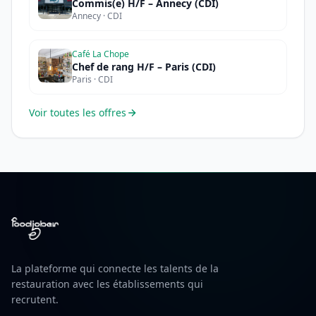
Commis(e) H/F – Annecy (CDI)
Annecy · CDI
Café La Chope
Chef de rang H/F – Paris (CDI)
Paris · CDI
Voir toutes les offres
La plateforme qui connecte les talents de la
restauration avec les établissements qui
recrutent.