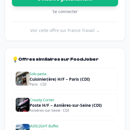
Se connecter
Voir cette offre sur France Travail →
💡
Offres similaires sur FoodJober
Solo pasta
Cuisinier(ère) H/F – Paris (CDI)
Paris · CDI
Crousty Corner
Poste H/F – Asnières-sur-Seine (CDI)
Asnières-sur-Seine · CDI
JADELIGHT Buffet