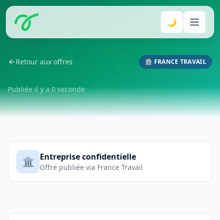
🌙
Retour aux offres
🏛️ FRANCE TRAVAIL
Publiée il y a 0 seconde
Entreprise confidentielle
🏛️
Offre publiée via France Travail