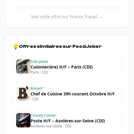
Voir cette offre sur France Travail →
💡
Offres similaires sur FoodJober
Solo pasta
Cuisinier(ère) H/F – Paris (CDI)
Paris · CDI
Bonam'
Chef de Cuisine 39h courant Octobre H/F
· CDI
Crousty Corner
Poste H/F – Asnières-sur-Seine (CDI)
Asnières-sur-Seine · CDI