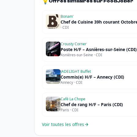
💡
Offres similaires sur FoodJober
Bonam'
Chef de Cuisine 39h courant Octobr
· CDI
Crousty Corner
Poste H/F – Asnières-sur-Seine (CDI)
Asnières-sur-Seine · CDI
JADELIGHT Buffet
Commis(e) H/F – Annecy (CDI)
Annecy · CDI
Café La Chope
Chef de rang H/F – Paris (CDI)
Paris · CDI
Voir toutes les offres