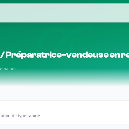
 Préparatrice-vendeuse en res
 semaines
uration de type rapide