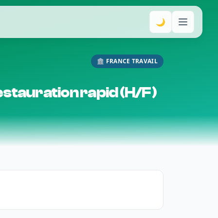
🌙
🏛️ FRANCE TRAVAIL
tauration rapid (H/F)