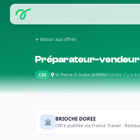
Retour aux offres
Préparateur-vendeur /
CDI
St Pierre D Irube (64990)
Publiée il y a 4
BRIOCHE DOREE
🏛️
Offre publiée via France Travail · Resta