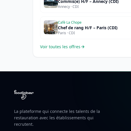
Commis(e) H/F – Annecy (CDI)
Annecy · CDI
Café La Chope
Chef de rang H/F – Paris (CDI)
Paris · CDI
Voir toutes les offres
La plateforme qui connecte les talents de la
restauration avec les établissements qui
recrutent.