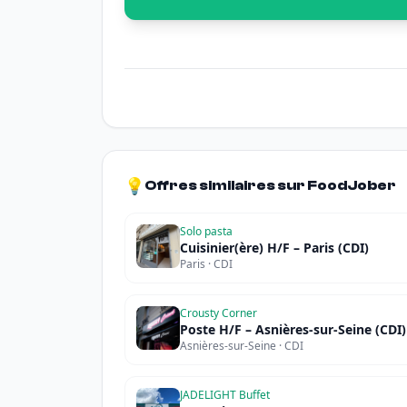
💡
Offres similaires sur FoodJober
Solo pasta
Cuisinier(ère) H/F – Paris (CDI)
Paris · CDI
Crousty Corner
Poste H/F – Asnières-sur-Seine (CDI)
Asnières-sur-Seine · CDI
JADELIGHT Buffet