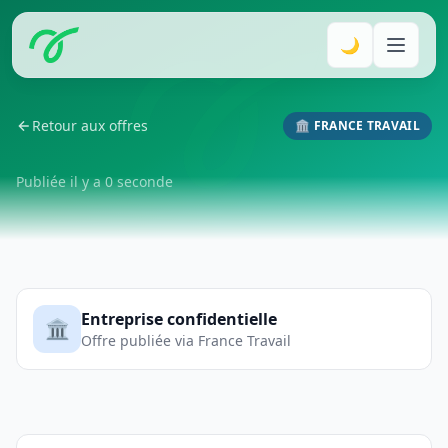
🌙
Retour aux offres
🏛️ FRANCE TRAVAIL
Publiée il y a 0 seconde
Entreprise confidentielle
🏛️
Offre publiée via France Travail