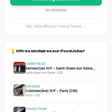
Se connecter
Voir cette offre sur France Travail →
💡
Offres similaires sur FoodJober
L'atelier du 33
Serveur(se) H/F – Saint-Ouen-sur-Seine
Saint-Ouen-sur-Seine · CDI
(CDI)
Solo pasta
Cuisinier(ère) H/F – Paris (CDI)
Paris · CDI
Crousty Corner