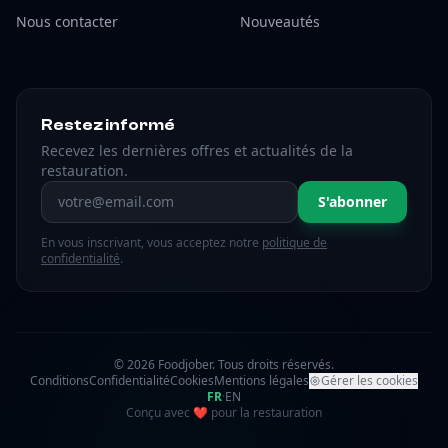
Nous contacter
Nouveautés
Restez informé
Recevez les dernières offres et actualités de la
restauration.
Adresse email
S'abonner
En vous inscrivant, vous acceptez notre
politique de
confidentialité
.
© 2026 Foodjober. Tous droits réservés.
Conditions
Confidentialité
Cookies
Mentions légales
Gérer les cookies
FR
·
EN
amour
Conçu avec
❤
pour la restauration