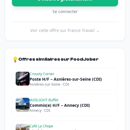
Se connecter
Voir cette offre sur France Travail →
💡
Offres similaires sur FoodJober
Crousty Corner
Poste H/F – Asnières-sur-Seine (CDI)
Asnières-sur-Seine · CDI
JADELIGHT Buffet
Commis(e) H/F – Annecy (CDI)
Annecy · CDI
Café La Chope