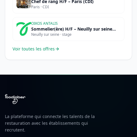
Chef de rang H/F – Paris (CDI)
Paris · CDI
OIKOS ANTALIS
Sommelier(ère) H/F – Neuilly sur seine
Neuilly sur seine · stage
(STAGE)
Voir toutes les offres
La plateforme qui connecte les talents de la
restauration avec les établissements qui
recrutent.