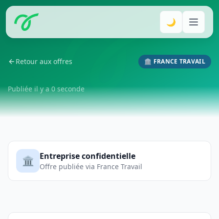
🌙
Retour aux offres
🏛️ FRANCE TRAVAIL
Publiée il y a 0 seconde
Entreprise confidentielle
🏛️
Offre publiée via France Travail