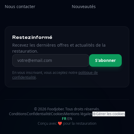
Nous contacter
Nouveautés
Restez informé
Recevez les dernières offres et actualités de la
restauration.
Adresse email
S'abonner
En vous inscrivant, vous acceptez notre
politique de
confidentialité
.
© 2026 Foodjober. Tous droits réservés.
Conditions
Confidentialité
Cookies
Mentions légales
Gérer les cookies
FR
·
EN
amour
Conçu avec
❤
pour la restauration