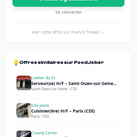
Se connecter
Voir cette offre sur France Travail →
💡
Offres similaires sur FoodJober
L'atelier du 33
Serveur(se) H/F – Saint-Ouen-sur-Seine
Saint-Ouen-sur-Seine · CDI
(CDI)
Solo pasta
Cuisinier(ère) H/F – Paris (CDI)
Paris · CDI
Crousty Corner