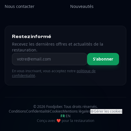
Nous contacter
Nouveautés
Restez informé
Recevez les dernières offres et actualités de la
restauration.
Adresse email
S'abonner
En vous inscrivant, vous acceptez notre
politique de
confidentialité
.
© 2026 Foodjober. Tous droits réservés.
Conditions
Confidentialité
Cookies
Mentions légales
Gérer les cookies
FR
·
EN
amour
Conçu avec
❤
pour la restauration