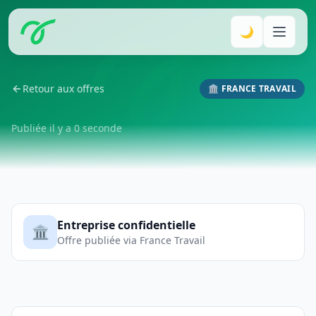
🌙
Retour aux offres
🏛️ FRANCE TRAVAIL
Publiée il y a 0 seconde
Entreprise confidentielle
🏛️
Offre publiée via France Travail