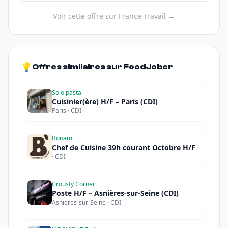
Voir cette offre sur France Travail →
💡
Offres similaires sur FoodJober
Solo pasta
Cuisinier(ère) H/F – Paris (CDI)
Paris · CDI
Bonam'
Chef de Cuisine 39h courant Octobre H/F
· CDI
Crousty Corner
Poste H/F – Asnières-sur-Seine (CDI)
Asnières-sur-Seine · CDI